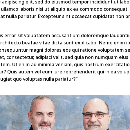
 adipiscing elit, sed do eiusmod tempor incididunt ut labo
ullamco laboris nisi ut aliquip ex ea commodo consequat. 
iat nulla pariatur. Excepteur sint occaecat cupidatat non pr
atus error sit voluptatem accusantium doloremque laudant
i architecto beatae vitae dicta sunt explicabo. Nemo enim 
a consequuntur magni dolores eos qui ratione voluptatem 
et, consectetur, adipisci velit, sed quia non numquam eiu
em. Ut enim ad minima veniam, quis nostrum exercitation
ur? Quis autem vel eum iure reprehenderit qui in ea volupt
ugiat quo voluptas nulla pariatur?”